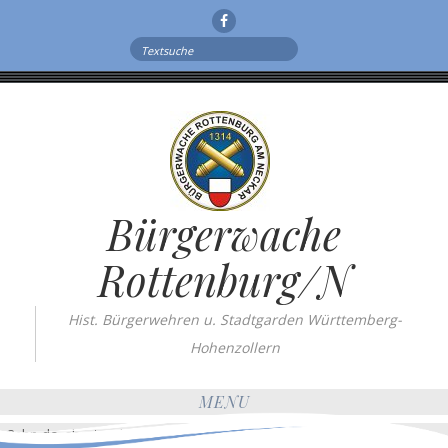
Facebook
Search
for:
Bürgerwache
Rottenburg/N
Hist. Bürgerwehren u. Stadtgarden Württemberg-
Hohenzollern
MENU
<?php do_shortcode(''); ?>